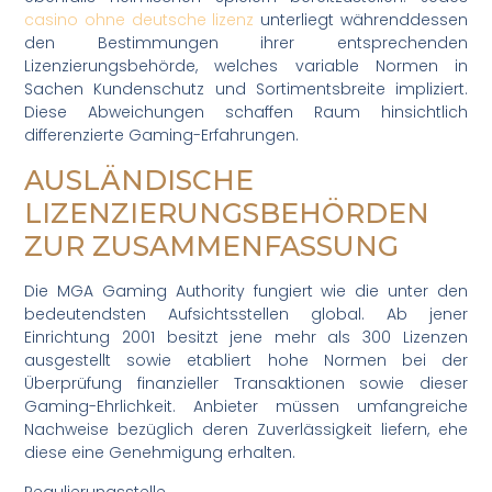
casino ohne deutsche lizenz
unterliegt währenddessen
den Bestimmungen ihrer entsprechenden
Lizenzierungsbehörde, welches variable Normen in
Sachen Kundenschutz und Sortimentsbreite impliziert.
Diese Abweichungen schaffen Raum hinsichtlich
differenzierte Gaming-Erfahrungen.
AUSLÄNDISCHE
LIZENZIERUNGSBEHÖRDEN
ZUR ZUSAMMENFASSUNG
Die MGA Gaming Authority fungiert wie die unter den
bedeutendsten Aufsichtsstellen global. Ab jener
Einrichtung 2001 besitzt jene mehr als 300 Lizenzen
ausgestellt sowie etabliert hohe Normen bei der
Überprüfung finanzieller Transaktionen sowie dieser
Gaming-Ehrlichkeit. Anbieter müssen umfangreiche
Nachweise bezüglich deren Zuverlässigkeit liefern, ehe
diese eine Genehmigung erhalten.