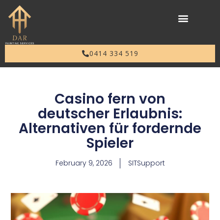
0414 334 519
Casino fern von
deutscher Erlaubnis:
Alternativen für fordernde
Spieler
February 9, 2026
SITSupport