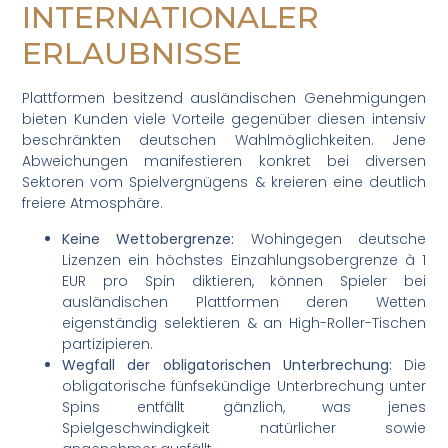
INTERNATIONALER
ERLAUBNISSE
Plattformen besitzend ausländischen Genehmigungen
bieten Kunden viele Vorteile gegenüber diesen intensiv
beschränkten deutschen Wahlmöglichkeiten. Jene
Abweichungen manifestieren konkret bei diversen
Sektoren vom Spielvergnügens & kreieren eine deutlich
freiere Atmosphäre.
Keine Wettobergrenze:
Wohingegen deutsche
Lizenzen ein höchstes Einzahlungsobergrenze à 1
EUR pro Spin diktieren, können Spieler bei
ausländischen Plattformen deren Wetten
eigenständig selektieren & an High-Roller-Tischen
partizipieren.
Wegfall der obligatorischen Unterbrechung:
Die
obligatorische fünfsekündige Unterbrechung unter
Spins entfällt gänzlich, was jenes
Spielgeschwindigkeit natürlicher sowie