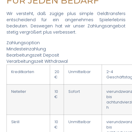
FÜR JEDEN BEDARF
Wir versteht, daß zügige plus simple Geldtransfers
entscheidend für ein angenehmes Spielerlebnis
bedeuten. Deswegen hat wir unser Zahlungsangebot
stetig vergrößert plus verbessert.
Zahlungsoption
Mindesteinzahlung
Bearbeitungszeit Deposit
Verarbeitungszeit Withdrawal
Kreditkarten
20
Unmittelbar
2-4
€
Geschäftsta
Neteller
10
Sofort
vierundzwanz
€
bis
achtundvierz
h
Skrill
10
Unmittelbar
vierundzwanz
€
bis