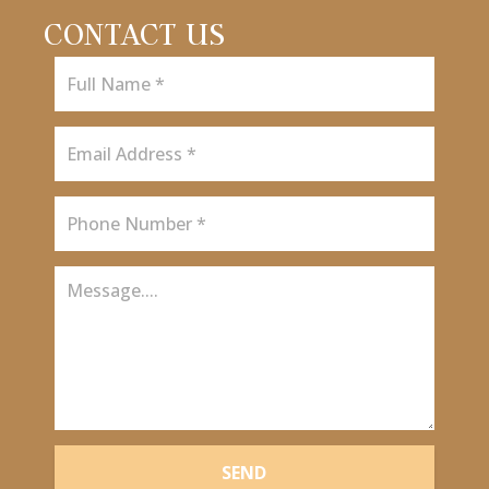
CONTACT US
SEND