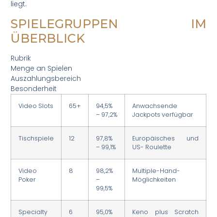
liegt.
SPIELEGRUPPEN IM
ÜBERBLICK
Rubrik
Menge an Spielen
Auszahlungsbereich
Besonderheit
Video Slots
65+
94,5%
Anwachsende
– 97,2%
Jackpots verfügbar
Tischspiele
12
97,8%
Europäisches und
– 99,1%
US- Roulette
Video
8
98,2%
Multiple-Hand-
Poker
–
Möglichkeiten
99,5%
Specialty
6
95,0%
Keno plus Scratch