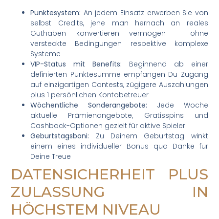
Punktesystem:
An jedem Einsatz erwerben Sie von
selbst Credits, jene man hernach an reales
Guthaben konvertieren vermögen – ohne
versteckte Bedingungen respektive komplexe
Systeme
VIP-Status mit Benefits:
Beginnend ab einer
definierten Punktesumme empfangen Du Zugang
auf einzigartigen Contests, zügigere Auszahlungen
plus 1 persönlichen Kontobetreuer
Wöchentliche Sonderangebote:
Jede Woche
aktuelle Prämienangebote, Gratisspins und
Cashback-Optionen gezielt für aktive Spieler
Geburtstagsboni:
Zu Deinem Geburtstag winkt
einem eines individueller Bonus qua Danke für
Deine Treue
DATENSICHERHEIT PLUS
ZULASSUNG IN
HÖCHSTEM NIVEAU