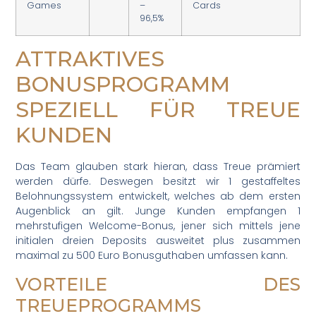
Games
–
Cards
96,5%
ATTRAKTIVES
BONUSPROGRAMM
SPEZIELL FÜR TREUE
KUNDEN
Das Team glauben stark hieran, dass Treue prämiert
werden dürfe. Deswegen besitzt wir 1 gestaffeltes
Belohnungssystem entwickelt, welches ab dem ersten
Augenblick an gilt. Junge Kunden empfangen 1
mehrstufigen Welcome-Bonus, jener sich mittels jene
initialen dreien Deposits ausweitet plus zusammen
maximal zu 500 Euro Bonusguthaben umfassen kann.
VORTEILE DES
TREUEPROGRAMMS